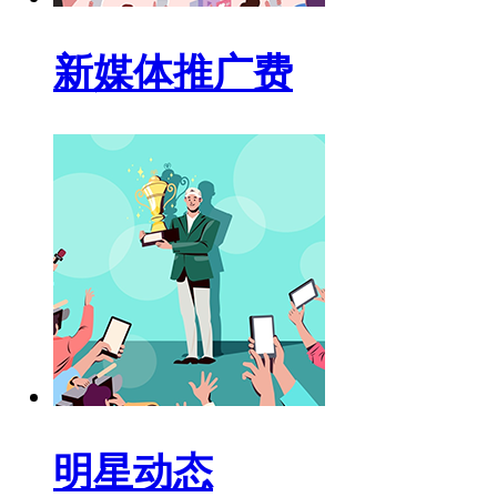
新媒体推广费
明星动态