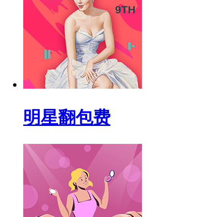
明星翻包费