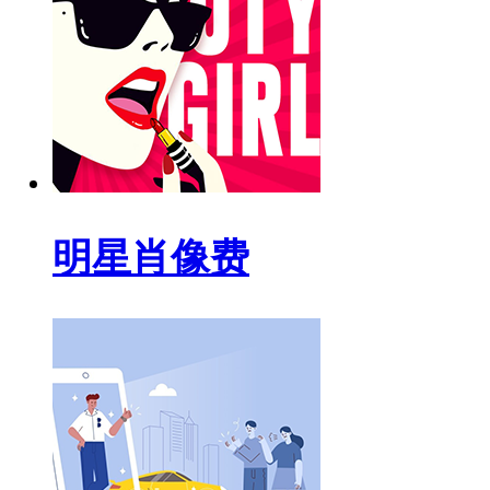
明星肖像费