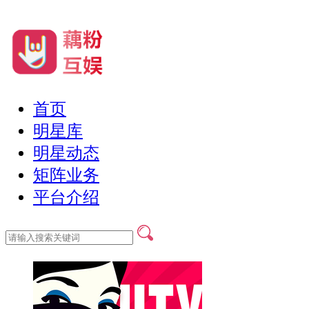
首页
明星库
明星动态
矩阵业务
平台介绍